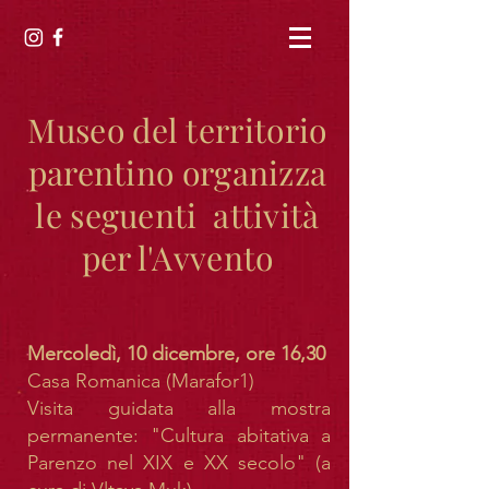
Museo del territorio
parentino organizza
le seguenti attività
per l'Avvento
Mercoledì, 10 dicembre, ore 16,30
Casa Romanica (Marafor1)
Visita guidata alla mostra
permanente: "Cultura abitativa a
Parenzo nel XIX e XX secolo" (a