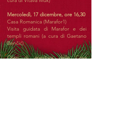
cura di Vltava Muk)
Mercoledì, 17 dicembre, ore 16,30
Casa Romanica (Marafor1)
Visita guidata di Marafor e dei
templi romani (a cura di Gaetano
Benčić)
Orari di apertura della Casa
Romanica
Dall'8 dicembre al 3 gennaio con i
seguenti orari:
Lunedì – Sabato 16:00 - 19:00
Domenica e festivi: chiuso
AdventPorec